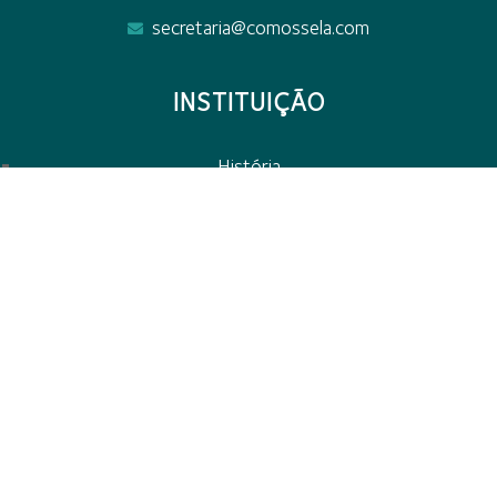
secretaria@comossela.com
INSTITUIÇÃO
História
Órgãos sociais
Relatórios e contas
Política de privacidade
Livro de reclamações